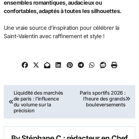
ensembles romantiques, audacieux ou
confortables, adaptés à toutes les silhouettes.
Une vraie source d’inspiration pour célébrer la
Saint-Valentin avec raffinement et style !
Navigation
Liquidité des marchés
Paris sportifs 2026 :
de paris : l’influence
l’heure des grands
de
du volume sur la
bouleversements
précision
l’article
By
Stéphane.C : rédacteur en Chef