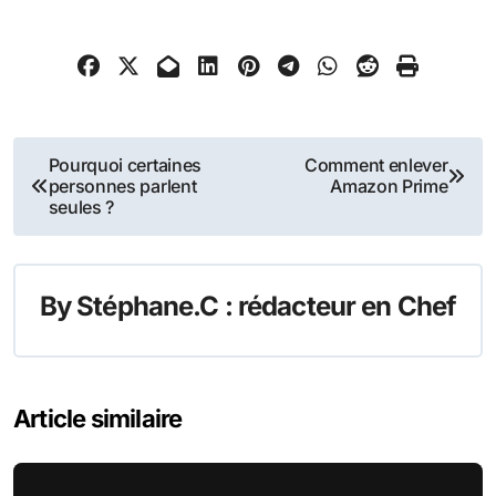
Navigation
Pourquoi certaines
Comment enlever
personnes parlent
Amazon Prime
de
seules ?
l’article
By
Stéphane.C : rédacteur en Chef
Article similaire