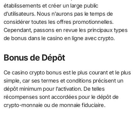
établissements et créer un large public
d’utilisateurs. Nous n’aurons pas le temps de
considérer toutes les offres promotionnelles.
Cependant, passons en revue les principaux types
de bonus dans le casino en ligne avec crypto.
Bonus de Dépôt
Ce casino crypto bonus est le plus courant et le plus
simple, car ses termes et conditions précisent un
dépôt minimum pour l’activation. De telles
récompenses sont accordées pour le dépôt de
crypto-monnaie ou de monnaie fiduciaire.